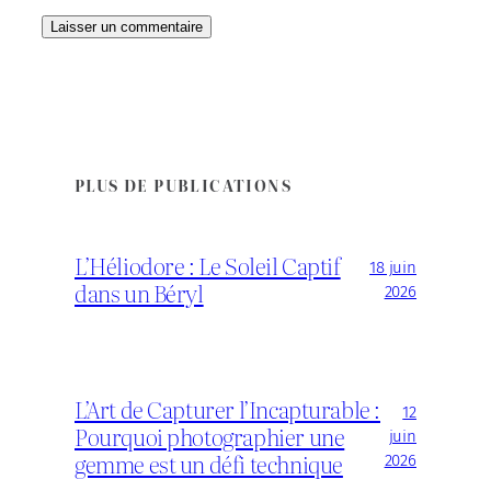
PLUS DE PUBLICATIONS
L’Héliodore : Le Soleil Captif
18 juin
dans un Béryl
2026
L’Art de Capturer l’Incapturable :
12
Pourquoi photographier une
juin
gemme est un défi technique
2026