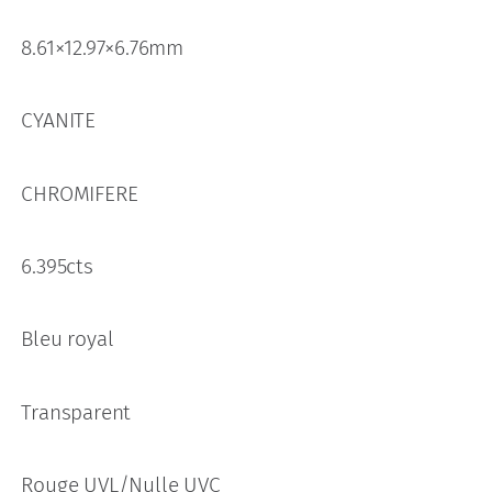
8.61×12.97×6.76mm
CYANITE
CHROMIFERE
6.395cts
Bleu royal
Transparent
Rouge UVL/Nulle UVC