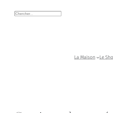
Aller
Rechercher
au
contenu
La Maison
Le Sh