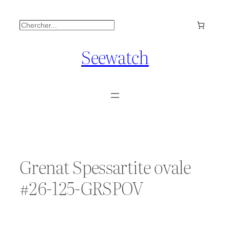
Aller
Rechercher
au
contenu
Seewatch
Grenat Spessartite ovale
#26-125-GRSPOV