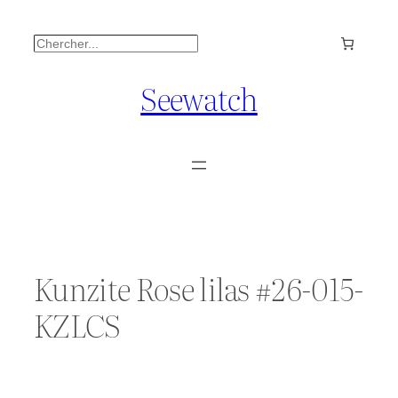
Aller
Rechercher
au
contenu
Seewatch
Kunzite Rose lilas #26-015-
KZLCS