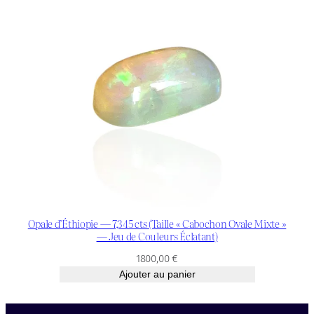
Opale d’Éthiopie — 7,345 cts (Taille « Cabochon Ovale Mixte »
— Jeu de Couleurs Éclatant)
1800,00
€
Ajouter au panier