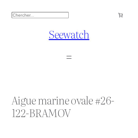
Aller
Rechercher
au
contenu
Seewatch
Aigue marine ovale #26-
122-BRAMOV